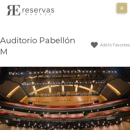
Skip
to
content
Auditorio Pabellón
Add to Favorites
M