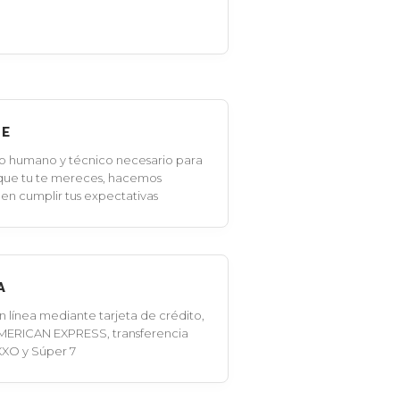
LE
o humano y técnico necesario para
 que tu te mereces, hacemos
en cumplir tus expectativas
A
línea mediante tarjeta de crédito,
MERICAN EXPRESS, transferencia
XXO y Súper 7