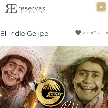
Skip
to
content
El Indio Gelipe
Add to Favorites