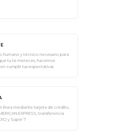
LE
o humano y técnico necesario para
 que tu te mereces, hacemos
en cumplir tus expectativas
A
línea mediante tarjeta de crédito,
MERICAN EXPRESS, transferencia
XXO y Súper 7