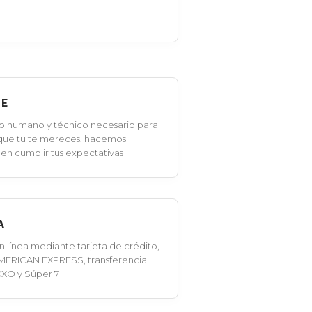
LE
o humano y técnico necesario para
 que tu te mereces, hacemos
en cumplir tus expectativas
A
línea mediante tarjeta de crédito,
MERICAN EXPRESS, transferencia
XXO y Súper 7