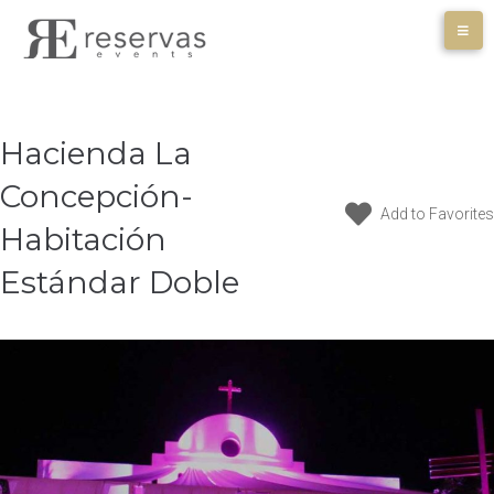
Skip
to
content
Hacienda La
Concepción-
Add to Favorites
Habitación
Estándar Doble