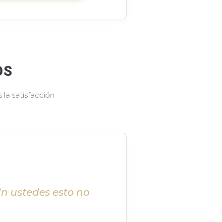
OS
la satisfacción
in ustedes esto no