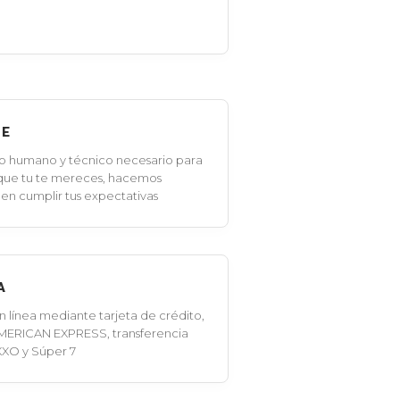
LE
o humano y técnico necesario para
 que tu te mereces, hacemos
en cumplir tus expectativas
A
línea mediante tarjeta de crédito,
MERICAN EXPRESS, transferencia
XXO y Súper 7