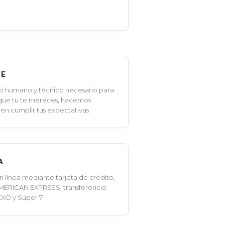
LE
o humano y técnico necesario para
 que tu te mereces, hacemos
en cumplir tus expectativas
A
línea mediante tarjeta de crédito,
MERICAN EXPRESS, transferencia
XXO y Súper 7