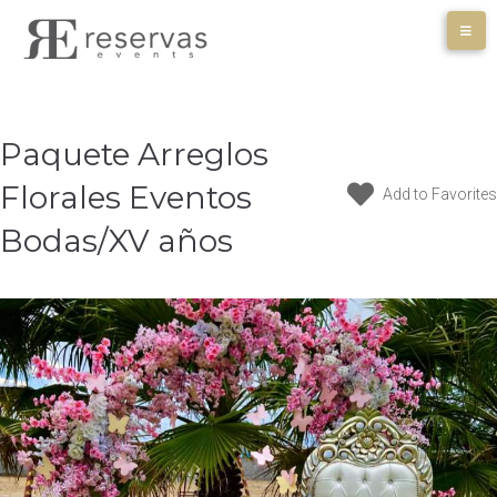
Skip
to
content
Paquete Arreglos
Florales Eventos
Add to Favorites
Bodas/XV años