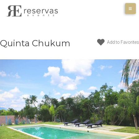
Skip
to
content
Quinta Chukum
Add to Favorites