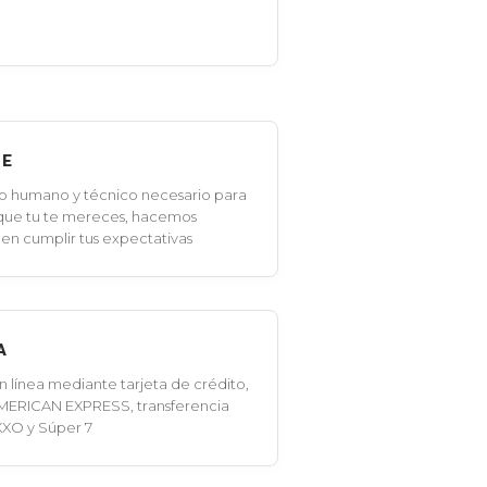
LE
o humano y técnico necesario para
 que tu te mereces, hacemos
en cumplir tus expectativas
A
línea mediante tarjeta de crédito,
MERICAN EXPRESS, transferencia
XXO y Súper 7