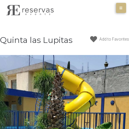
Skip
to
content
Quinta las Lupitas
Add to Favorites