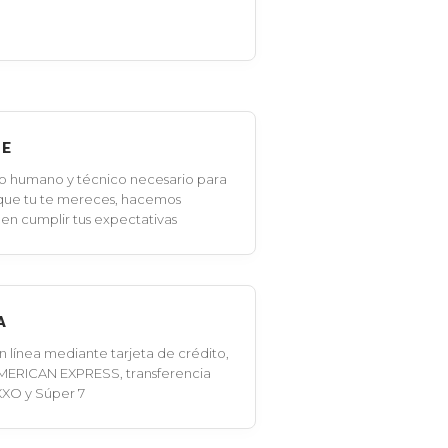
LE
o humano y técnico necesario para
 que tu te mereces, hacemos
en cumplir tus expectativas
A
línea mediante tarjeta de crédito,
MERICAN EXPRESS, transferencia
XXO y Súper 7