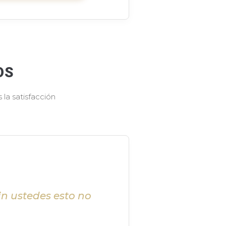
OS
la satisfacción
in ustedes esto no