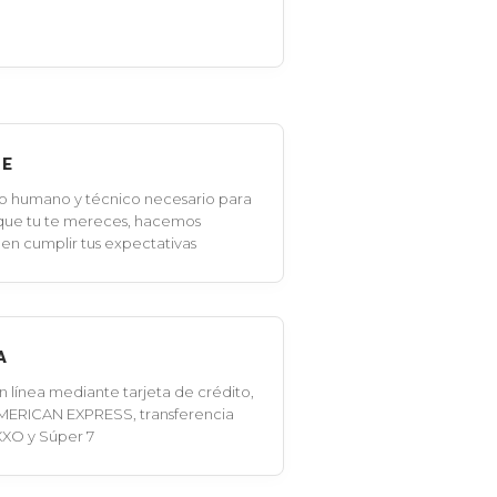
LE
o humano y técnico necesario para
 que tu te mereces, hacemos
en cumplir tus expectativas
A
línea mediante tarjeta de crédito,
MERICAN EXPRESS, transferencia
XXO y Súper 7