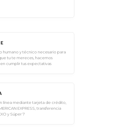
LE
o humano y técnico necesario para
 que tu te mereces, hacemos
en cumplir tus expectativas
A
línea mediante tarjeta de crédito,
MERICAN EXPRESS, transferencia
XXO y Súper 7