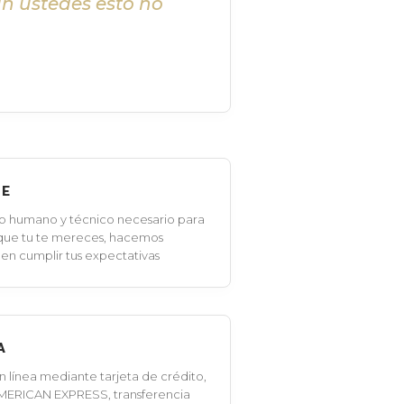
in ustedes esto no
LE
o humano y técnico necesario para
 que tu te mereces, hacemos
en cumplir tus expectativas
A
línea mediante tarjeta de crédito,
MERICAN EXPRESS, transferencia