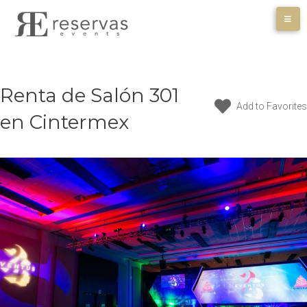
Skip
to
content
Renta de Salón 301
Add to Favorites
en Cintermex