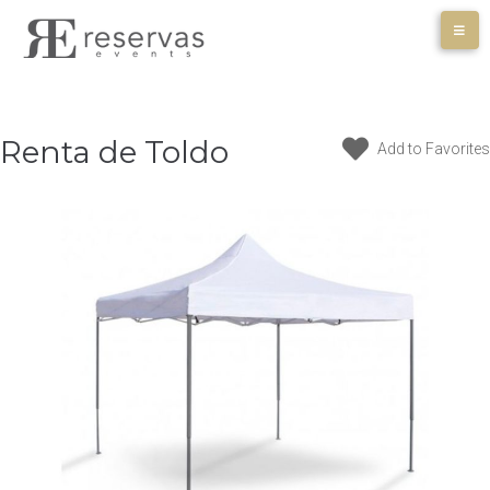
Skip
to
content
Renta de Toldo
Add to Favorites