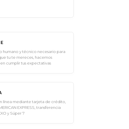
LE
o humano y técnico necesario para
 que tu te mereces, hacemos
en cumplir tus expectativas
A
línea mediante tarjeta de crédito,
MERICAN EXPRESS, transferencia
XXO y Súper 7