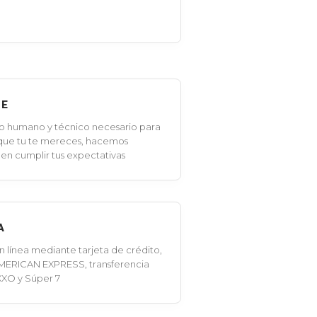
LE
o humano y técnico necesario para
 que tu te mereces, hacemos
en cumplir tus expectativas
A
línea mediante tarjeta de crédito,
MERICAN EXPRESS, transferencia
XXO y Súper 7