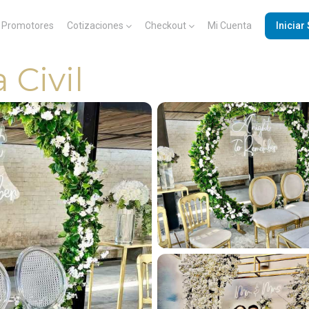
Promotores
Cotizaciones
Checkout
Mi Cuenta
Iniciar
 Civil