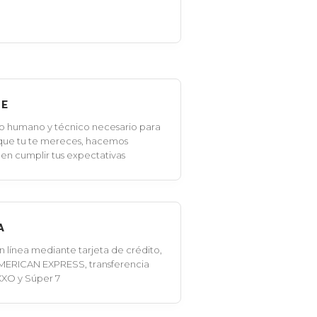
LE
o humano y técnico necesario para
 que tu te mereces, hacemos
en cumplir tus expectativas
A
línea mediante tarjeta de crédito,
MERICAN EXPRESS, transferencia
XXO y Súper 7