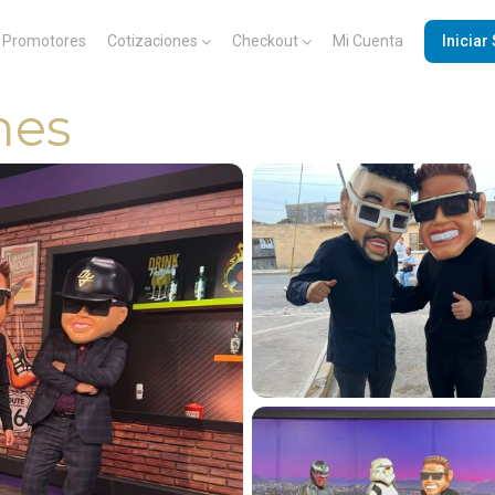
Promotores
Cotizaciones
Checkout
Mi Cuenta
Iniciar
nes