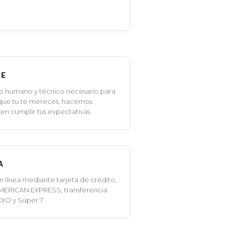
LE
o humano y técnico necesario para
 que tu te mereces, hacemos
en cumplir tus expectativas
A
línea mediante tarjeta de crédito,
MERICAN EXPRESS, transferencia
XXO y Súper 7