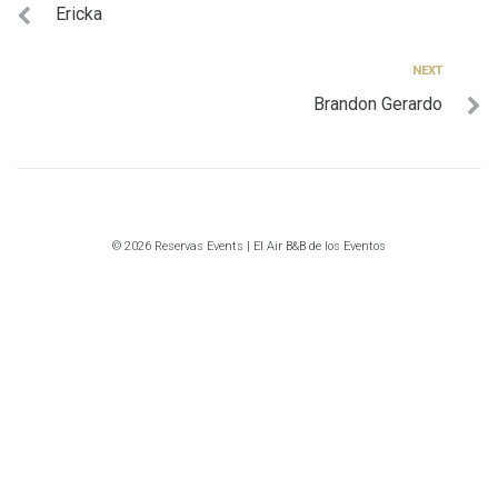
Ericka
de
entradas
Next
NEXT
Brandon Gerardo
© 2026 Reservas Events | El Air B&B de los Eventos