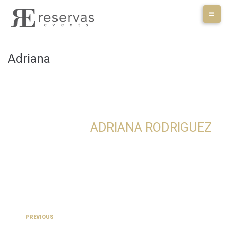
Skip
to
content
Adriana
ADRIANA RODRIGUEZ
Navegación
Previous
PREVIOUS