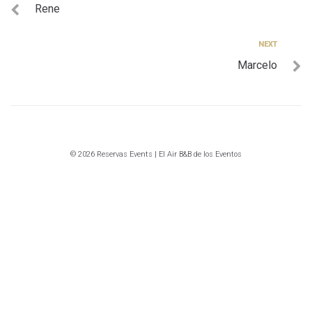
Rene
de
entradas
Next
NEXT
Marcelo
© 2026 Reservas Events | El Air B&B de los Eventos