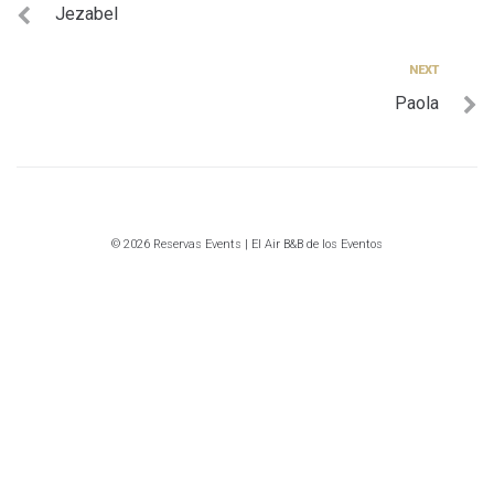
Jezabel
de
entradas
Next
NEXT
Paola
© 2026 Reservas Events | El Air B&B de los Eventos