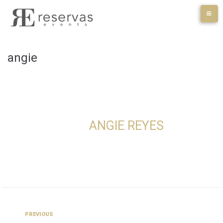
Skip
to
content
angie
ANGIE REYES
Navegación
Previous
PREVIOUS