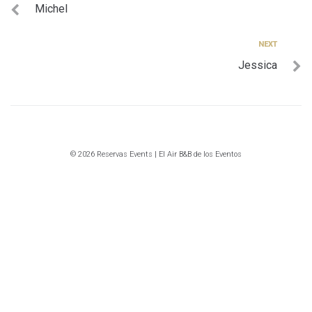
Michel
de
entradas
Next
NEXT
Jessica
© 2026 Reservas Events | El Air B&B de los Eventos