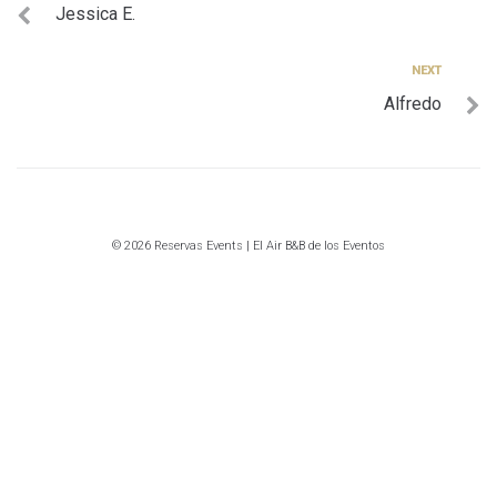
Jessica E.
de
entradas
Next
NEXT
Alfredo
© 2026 Reservas Events | El Air B&B de los Eventos