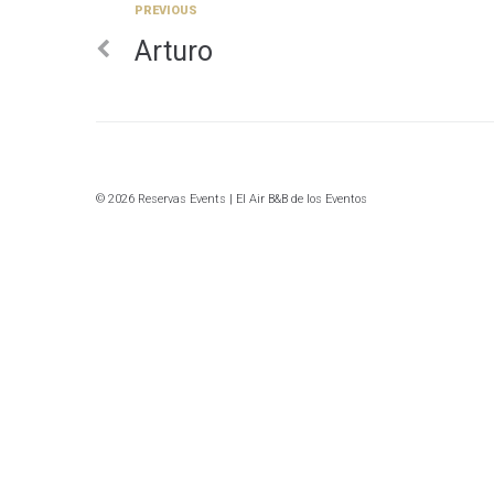
Previous
PREVIOUS
Navegación
Arturo
de
entradas
© 2026 Reservas Events | El Air B&B de los Eventos