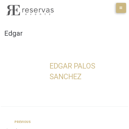
Skip
to
content
Edgar
EDGAR PALOS
SANCHEZ
Navegación
Previous
PREVIOUS