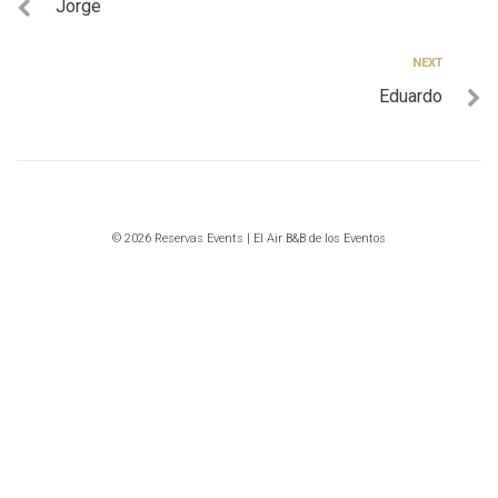
Jorge
de
entradas
Next
NEXT
Eduardo
© 2026 Reservas Events | El Air B&B de los Eventos