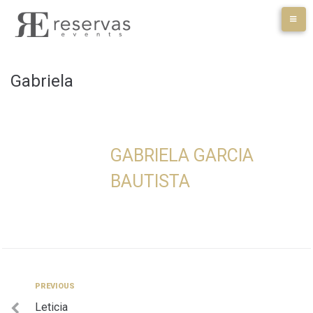
Skip
to
content
Gabriela
GABRIELA GARCIA
BAUTISTA
Navegación
Previous
PREVIOUS
Leticia