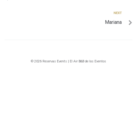
de
entradas
Next
NEXT
Mariana
© 2026 Reservas Events | El Air B&B de los Eventos