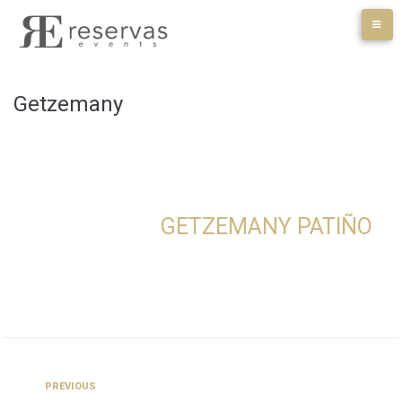
Skip
to
content
Getzemany
GETZEMANY PATIÑO
Navegación
Previous
PREVIOUS