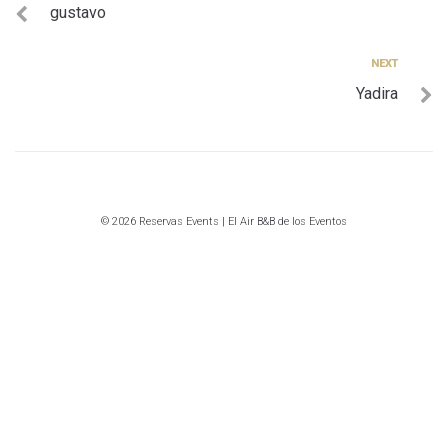
gustavo
de
entradas
Next
NEXT
Yadira
© 2026 Reservas Events | El Air B&B de los Eventos