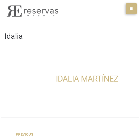
Skip
to
content
Idalia
IDALIA MARTÍNEZ
Navegación
Previous
PREVIOUS