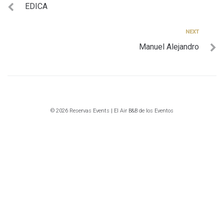
EDICA
de
entradas
Next
NEXT
Manuel Alejandro
© 2026 Reservas Events | El Air B&B de los Eventos