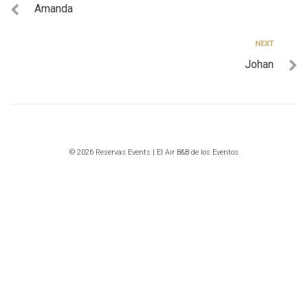
Amanda
de
entradas
Next
NEXT
Johan
© 2026 Reservas Events | El Air B&B de los Eventos