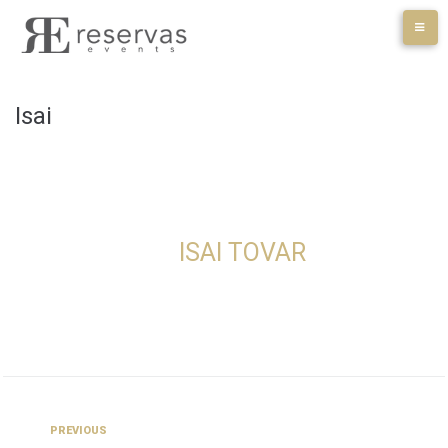
Skip
to
content
Isai
ISAI TOVAR
Navegación
Previous
PREVIOUS