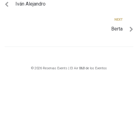
Iván Alejandro
de
entradas
Next
NEXT
Berta
© 2026 Reservas Events | El Air B&B de los Eventos