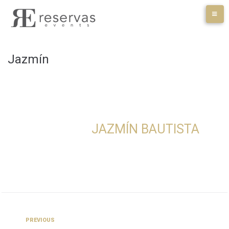
Skip
to
content
Jazmín
JAZMÍN BAUTISTA
Navegación
Previous
PREVIOUS