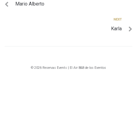
Mario Alberto
de
entradas
Next
NEXT
Karla
© 2026 Reservas Events | El Air B&B de los Eventos