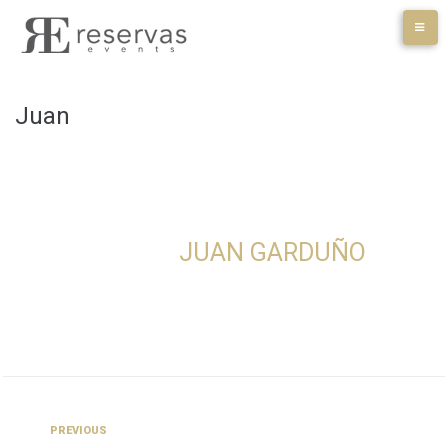
Skip
to
content
Juan
JUAN GARDUÑO
Navegación
Previous
PREVIOUS