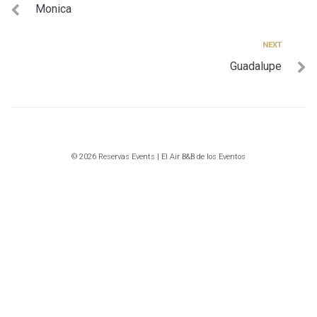
Monica
de
entradas
Next
NEXT
Guadalupe
© 2026 Reservas Events | El Air B&B de los Eventos