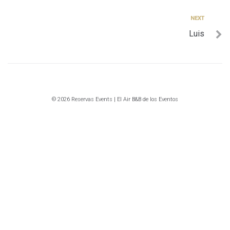
entradas
Next
NEXT
Luis
© 2026 Reservas Events | El Air B&B de los Eventos