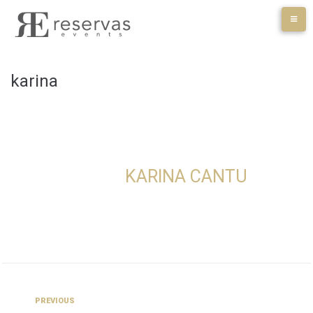
Skip
to
content
karina
KARINA CANTU
Navegación
Previous
PREVIOUS