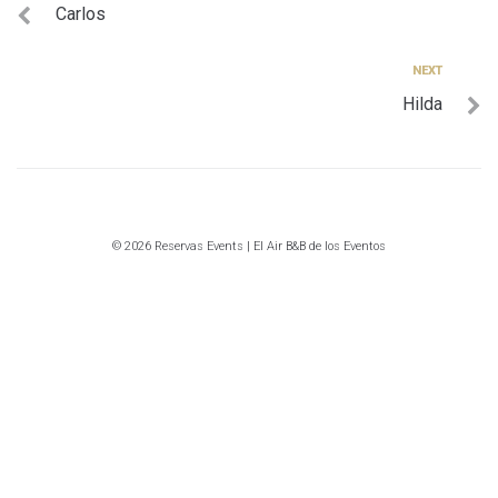
Carlos
de
entradas
Next
NEXT
Hilda
© 2026 Reservas Events | El Air B&B de los Eventos