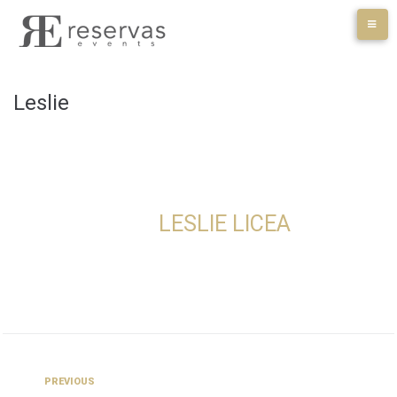
Skip
to
content
Leslie
LESLIE LICEA
Navegación
Previous
PREVIOUS