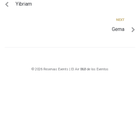
Yibriam
de
entradas
Next
NEXT
Gema
© 2026 Reservas Events | El Air B&B de los Eventos