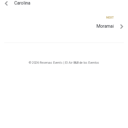
Carolina
de
entradas
Next
NEXT
Moramai
© 2026 Reservas Events | El Air B&B de los Eventos