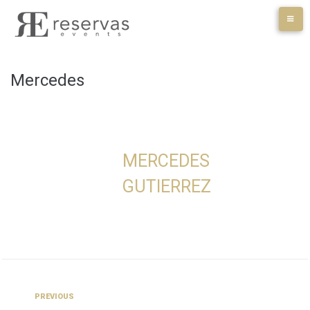
Skip
to
content
Mercedes
MERCEDES
GUTIERREZ
Navegación
Previous
PREVIOUS