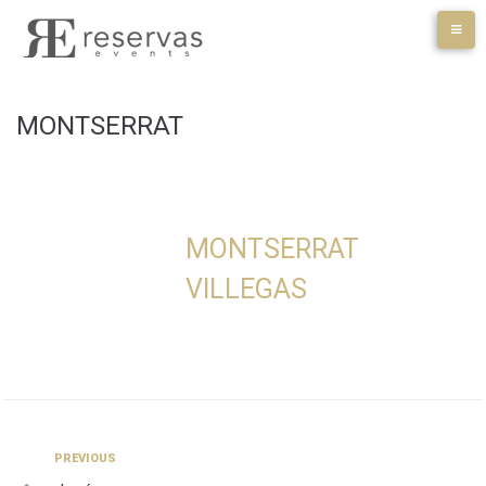
Skip
to
content
MONTSERRAT
MONTSERRAT
VILLEGAS
Navegación
Previous
PREVIOUS