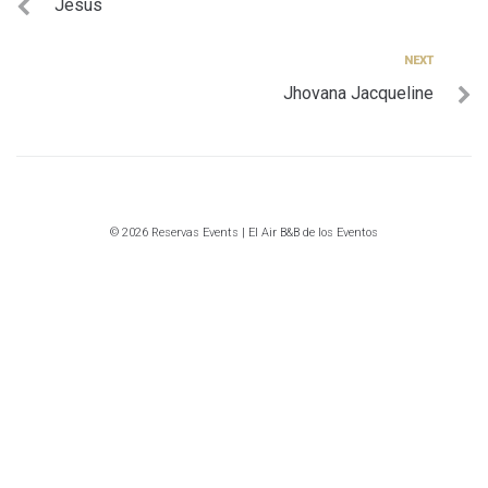
Jesús
de
entradas
Next
NEXT
Jhovana Jacqueline
© 2026 Reservas Events | El Air B&B de los Eventos