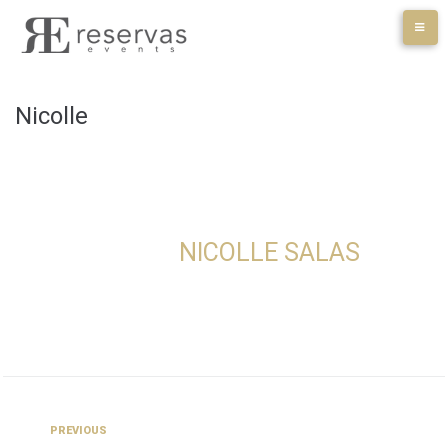
Skip
to
content
Nicolle
NICOLLE SALAS
Navegación
Previous
PREVIOUS