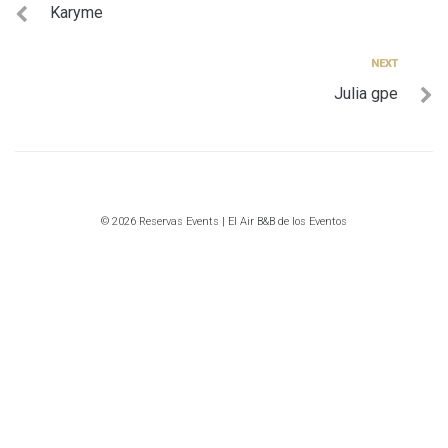
Karyme
de
entradas
Next
NEXT
Julia gpe
© 2026 Reservas Events | El Air B&B de los Eventos