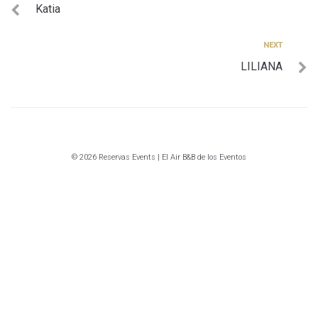
Katia
de
entradas
Next
NEXT
LILIANA
© 2026 Reservas Events | El Air B&B de los Eventos