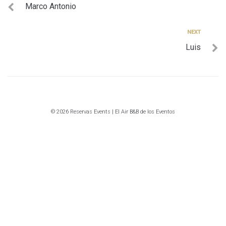
Marco Antonio
de
entradas
Next
NEXT
Luis
© 2026 Reservas Events | El Air B&B de los Eventos