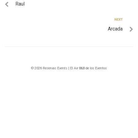
Raul
de
entradas
Next
NEXT
Arcada
© 2026 Reservas Events | El Air B&B de los Eventos