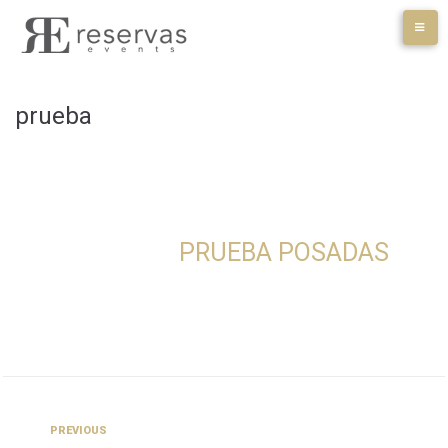
Skip
to
content
prueba
PRUEBA POSADAS
Navegación
Previous
PREVIOUS