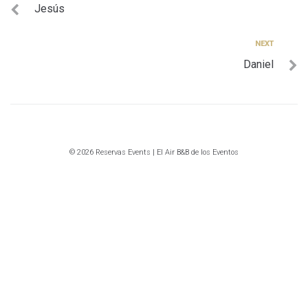
Jesús
de
entradas
Next
NEXT
Daniel
© 2026 Reservas Events | El Air B&B de los Eventos