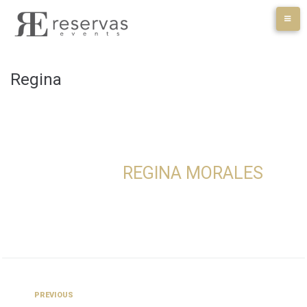
Skip
to
content
Regina
REGINA MORALES
Navegación
Previous
PREVIOUS