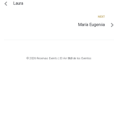
Laura
de
entradas
Next
NEXT
María Eugeniia
© 2026 Reservas Events | El Air B&B de los Eventos