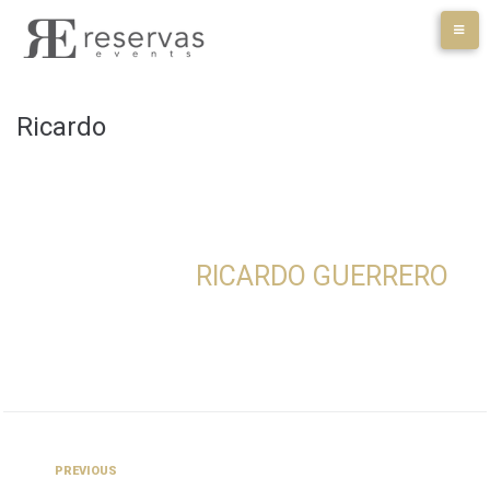
Skip
to
content
Ricardo
RICARDO GUERRERO
Navegación
Previous
PREVIOUS