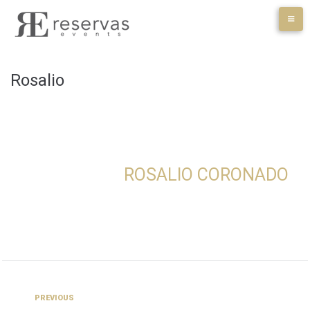
Skip
to
content
Rosalio
ROSALIO CORONADO
Navegación
Previous
PREVIOUS