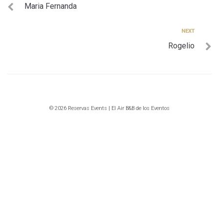
Maria Fernanda
de
entradas
Next
NEXT
Rogelio
© 2026 Reservas Events | El Air B&B de los Eventos