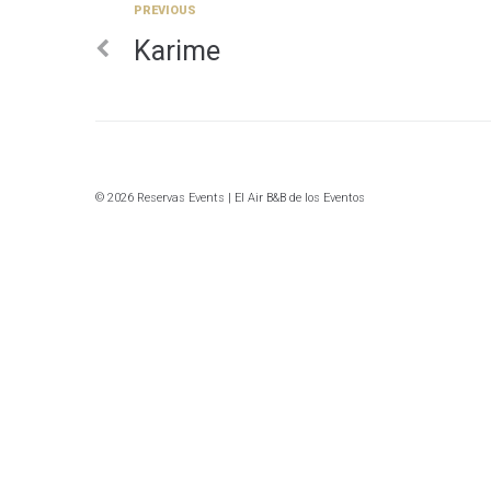
Previous
PREVIOUS
Navegación
Karime
de
entradas
© 2026 Reservas Events | El Air B&B de los Eventos