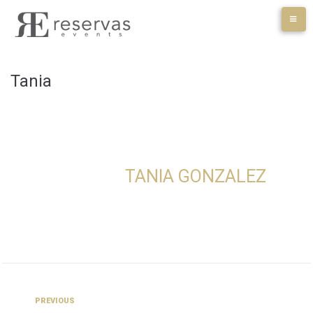
Skip
to
content
Tania
TANIA GONZALEZ
Navegación
Previous
PREVIOUS