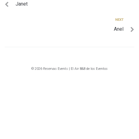
Janet
de
entradas
Next
NEXT
Anel
© 2026 Reservas Events | El Air B&B de los Eventos